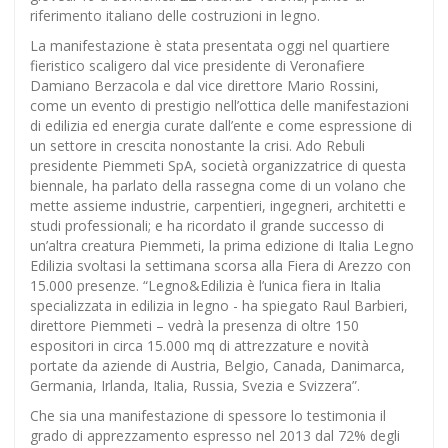
riferimento italiano delle costruzioni in legno.
La manifestazione è stata presentata oggi nel quartiere
fieristico scaligero dal vice presidente di Veronafiere
Damiano Berzacola e dal vice direttore Mario Rossini,
come un evento di prestigio nell’ottica delle manifestazioni
di edilizia ed energia curate dall’ente e come espressione di
un settore in crescita nonostante la crisi. Ado Rebuli
presidente Piemmeti SpA, società organizzatrice di questa
biennale, ha parlato della rassegna come di un volano che
mette assieme industrie, carpentieri, ingegneri, architetti e
studi professionali; e ha ricordato il grande successo di
un’altra creatura Piemmeti, la prima edizione di Italia Legno
Edilizia svoltasi la settimana scorsa alla Fiera di Arezzo con
15.000 presenze. “Legno&Edilizia è l’unica fiera in Italia
specializzata in edilizia in legno - ha spiegato Raul Barbieri,
direttore Piemmeti – vedrà la presenza di oltre 150
espositori in circa 15.000 mq di attrezzature e novità
portate da aziende di Austria, Belgio, Canada, Danimarca,
Germania, Irlanda, Italia, Russia, Svezia e Svizzera”.
Che sia una manifestazione di spessore lo testimonia il
grado di apprezzamento espresso nel 2013 dal 72% degli