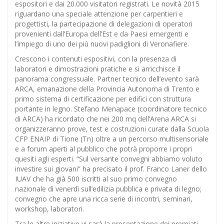
espositori e dai 20.000 visitatori registrati. Le novità 2015
riguardano una speciale attenzione per carpentieri e
progettisti, la partecipazione di delegazioni di operatori
provenienti dall’Europa dell’Est e da Paesi emergenti e
l’impiego di uno dei più nuovi padiglioni di Veronafiere.
Crescono i contenuti espositivi, con la presenza di
laboratori e dimostrazioni pratiche e si arricchisce il
panorama congressuale. Partner tecnico dell’evento sarà
ARCA, emanazione della Provincia Autonoma di Trento e
primo sistema di certificazione per edifici con struttura
portante in legno. Stefano Menapace (coordinatore tecnico
di ARCA) ha ricordato che nei 200 mq dell’Arena ARCA si
organizzeranno prove, test e costruzioni curate dalla Scuola
CFP ENAIP di Tione (Tn) oltre a un percorso multisensoriale
e a forum aperti al pubblico che potrà proporre i propri
quesiti agli esperti. “Sul versante convegni abbiamo voluto
investire sui giovani” ha precisato il prof. Franco Laner dello
IUAV che ha già 500 iscritti al suo primo convegno
nazionale di venerdì sull’edilizia pubblica e privata di legno;
convegno che apre una ricca serie di incontri, seminari,
workshop, laboratori.
Tra le altre iniziative vi sarà la presentazione dei premiati