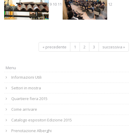
9
10
11
12
« precedente
1
2
3
successiva »
Menu
Informazioni Utili
Settori in mostra
Quartiere fiera 2015
Come arrivare
Catalogo espositori Edizione 2015
Prenotazione Alberghi