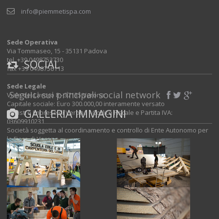
info@piemmetispa.com
Sede Operativa
Via Tommaseo, 15 - 35131 Padova
tel. +39 0498753730
SOCIAL
fax +39 0498756113
Sede Legale
Seguici sui principali social network
Viale del Lavoro 8 - 37135 Verona
Capitale sociale: Euro 300.000,00 interamente versato
GALLERIA IMMAGINI
Registro Imprese di Verona - Codice Fiscale e Partita IVA:
03609910231
Società soggetta al coordinamento e controllo di Ente Autonomo per
le Fiere di Verona