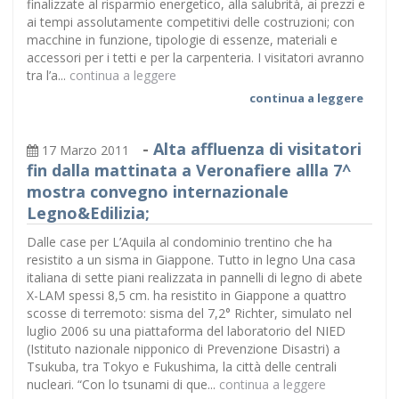
finalizzate al risparmio energetico, alla salubrità, ai prezzi e
ai tempi assolutamente competitivi delle costruzioni; con
macchine in funzione, tipologie di essenze, materiali e
accessori per i tetti e per la carpenteria. I visitatori avranno
tra l’a...
continua a leggere
continua a leggere
-
Alta affluenza di visitatori
17 Marzo 2011
fin dalla mattinata a Veronafiere allla 7^
mostra convegno internazionale
Legno&Edilizia;
Dalle case per L’Aquila al condominio trentino che ha
resistito a un sisma in Giappone. Tutto in legno Una casa
italiana di sette piani realizzata in pannelli di legno di abete
X-LAM spessi 8,5 cm. ha resistito in Giappone a quattro
scosse di terremoto: sisma del 7,2° Richter, simulato nel
luglio 2006 su una piattaforma del laboratorio del NIED
(Istituto nazionale nipponico di Prevenzione Disastri) a
Tsukuba, tra Tokyo e Fukushima, la città delle centrali
nucleari. “Con lo tsunami di que...
continua a leggere