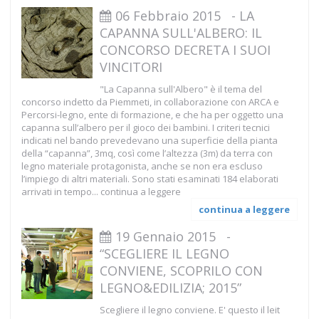
06 Febbraio 2015
-
LA
CAPANNA SULL'ALBERO: IL
CONCORSO DECRETA I SUOI
VINCITORI
"La Capanna sull'Albero" è il tema del
concorso indetto da Piemmeti, in collaborazione con ARCA e
Percorsi-legno, ente di formazione, e che ha per oggetto una
capanna sull’albero per il gioco dei bambini. I criteri tecnici
indicati nel bando prevedevano una superficie della pianta
della “capanna”, 3mq, così come l’altezza (3m) da terra con
legno materiale protagonista, anche se non era escluso
l’impiego di altri materiali. Sono stati esaminati 184 elaborati
arrivati in tempo...
continua a leggere
continua a leggere
19 Gennaio 2015
-
“SCEGLIERE IL LEGNO
CONVIENE, SCOPRILO CON
LEGNO&EDILIZIA; 2015”
Scegliere il legno conviene. E' questo il leit