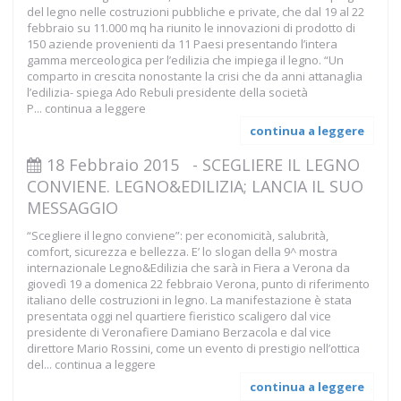
del legno nelle costruzioni pubbliche e private, che dal 19 al 22
febbraio su 11.000 mq ha riunito le innovazioni di prodotto di
150 aziende provenienti da 11 Paesi presentando l’intera
gamma merceologica per l’edilizia che impiega il legno. “Un
comparto in crescita nonostante la crisi che da anni attanaglia
l’edilizia- spiega Ado Rebuli presidente della società
P...
continua a leggere
continua a leggere
18 Febbraio 2015
-
SCEGLIERE IL LEGNO
CONVIENE. LEGNO&EDILIZIA; LANCIA IL SUO
MESSAGGIO
“Scegliere il legno conviene”: per economicità, salubrità,
comfort, sicurezza e bellezza. E’ lo slogan della 9^ mostra
internazionale Legno&Edilizia che sarà in Fiera a Verona da
giovedì 19 a domenica 22 febbraio Verona, punto di riferimento
italiano delle costruzioni in legno. La manifestazione è stata
presentata oggi nel quartiere fieristico scaligero dal vice
presidente di Veronafiere Damiano Berzacola e dal vice
direttore Mario Rossini, come un evento di prestigio nell’ottica
del...
continua a leggere
continua a leggere